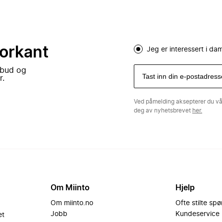
forkant
Jeg er interessert i d
lbud og
r.
Ved påmelding aksepterer du v
deg av nyhetsbrevet
her.
Om Miinto
Hjelp
Om miinto.no
Ofte stilte sp
Jobb
Kundeservice
et