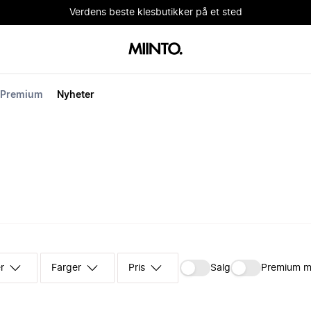
Verdens beste klesbutikker på et sted
Premium
Nyheter
r
Farger
Pris
Salg
Premium m