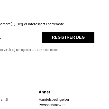
amemote
Jeg er interessert i herremote
REGISTRER DEG
åre
vilkår og betingelser
. Du kan alltid melde
Annet
ørsmål
Handelsbetingelser
Persondataloven