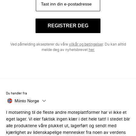
REGISTRER DEG
Ved påmelding aksepterer du våre
vilkår og betingelser
. Du kan alltid
melde deg av nyhetsbrevet
her.
Du handler fra
Miinto Norge
I motsetning til de fleste andre moteplattformer har vi ikke et
eget lager. Vi eier faktisk ingen klær i det hele tatt! I stedet blir
alle produktene våre plukket ut, lagerført og sendt med
kjærlighet av lidenskapelige mennesker fra noen av verdens