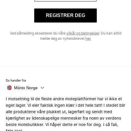
REGISTRER DEG
Ved påmelding aksepterer du våre
vilkår og betingelser
. Du kan alltid
melde deg av nyhetsbrevet
her.
Du handler fra
Miinto Norge
I motsetning til de fleste andre moteplattformer har vi ikke et
eget lager. Vi eier faktisk ingen klær i det hele tatt! I stedet blir
alle produktene våre plukket ut, lagerført og sendt med
kjærlighet av lidenskapelige mennesker fra noen av verdens
beste motebutikker. Vi håper dette er noe for deg. I så fall,