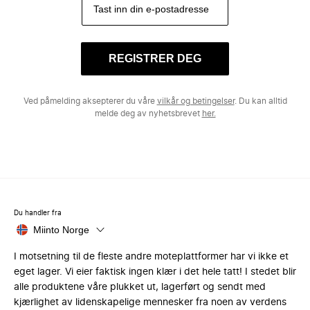
REGISTRER DEG
Ved påmelding aksepterer du våre
vilkår og betingelser
. Du kan alltid
melde deg av nyhetsbrevet
her.
Du handler fra
Miinto Norge
I motsetning til de fleste andre moteplattformer har vi ikke et
eget lager. Vi eier faktisk ingen klær i det hele tatt! I stedet blir
alle produktene våre plukket ut, lagerført og sendt med
kjærlighet av lidenskapelige mennesker fra noen av verdens