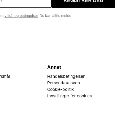
REGISTRER DEG
åre
vilkår og betingelser
. Du kan alltid melde
Annet
ørsmål
Handelsbetingelser
Persondataloven
Cookie-politik
Innstillinger for cookies