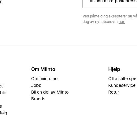
r.
Ved påmelding aksepterer du v
deg av nyhetsbrevet
her.
Om Miinto
Hjelp
Om miinto.no
Ofte stilte sp
Jobb
Kundeservice
et
Bli en del av Miinto
Retur
blir
Brands
s
følg