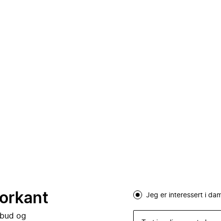
forkant
Jeg er interessert i d
lbud og