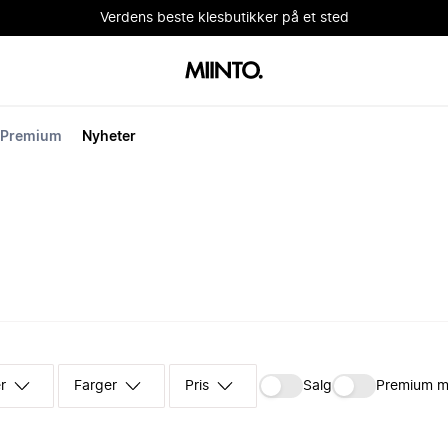
Verdens beste klesbutikker på et sted
Premium
Nyheter
r
Farger
Pris
Salg
Premium m