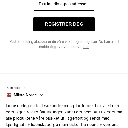
REGISTRER DEG
Ved påmelding aksepterer du våre
vilkår og betingelser
. Du kan alltid
melde deg av nyhetsbrevet
her.
Du handler fra
Miinto Norge
I motsetning til de fleste andre moteplattformer har vi ikke et
eget lager. Vi eier faktisk ingen klær i det hele tatt! I stedet blir
alle produktene våre plukket ut, lagerført og sendt med
kjærlighet av lidenskapelige mennesker fra noen av verdens