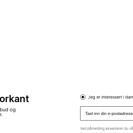
forkant
Jeg er interessert i d
lbud og
r.
Ved påmelding aksepterer du v