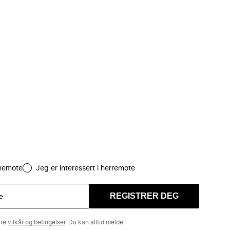
amemote
Jeg er interessert i herremote
REGISTRER DEG
åre
vilkår og betingelser
. Du kan alltid melde