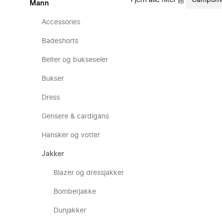
Fjern alle filter
Campom
Mann
Accessories
Badeshorts
Belter og bukseseler
Bukser
Dress
Gensere & cardigans
Hansker og votter
Jakker
Blazer og dressjakker
Bomberjakke
Dunjakker