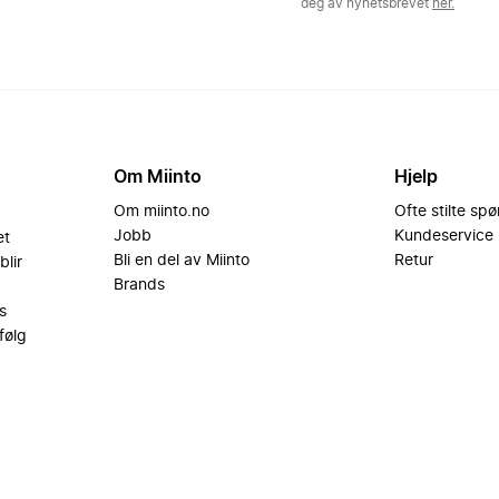
deg av nyhetsbrevet
her.
Om Miinto
Hjelp
Om miinto.no
Ofte stilte sp
Jobb
Kundeservice
et
Bli en del av Miinto
Retur
blir
Brands
s
følg