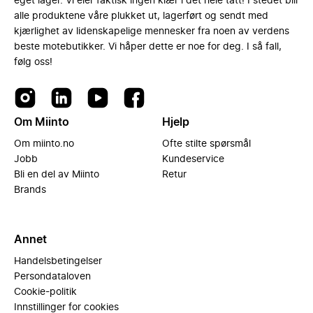
eget lager. Vi eier faktisk ingen klær i det hele tatt! I stedet blir
alle produktene våre plukket ut, lagerført og sendt med
kjærlighet av lidenskapelige mennesker fra noen av verdens
beste motebutikker. Vi håper dette er noe for deg. I så fall,
følg oss!
Om Miinto
Hjelp
Om miinto.no
Ofte stilte spørsmål
Jobb
Kundeservice
Bli en del av Miinto
Retur
Brands
Annet
Handelsbetingelser
Persondataloven
Cookie-politik
Innstillinger for cookies