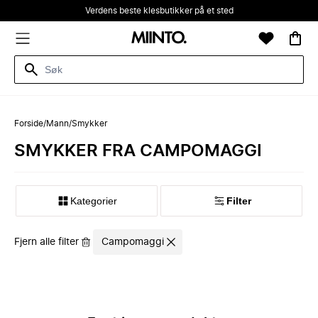
Verdens beste klesbutikker på et sted
Forside
/
Mann
/
Smykker
SMYKKER FRA CAMPOMAGGI
Kategorier
Filter
Fjern alle filter
Campomaggi