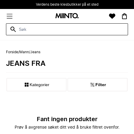
Verdens beste klesbutikker på et sted
Forside
/
Mann
/
Jeans
JEANS FRA
Kategorier
Filter
Fant ingen produkter
Prøv å avgrense søket ditt ved å bruke filtret ovenfor.