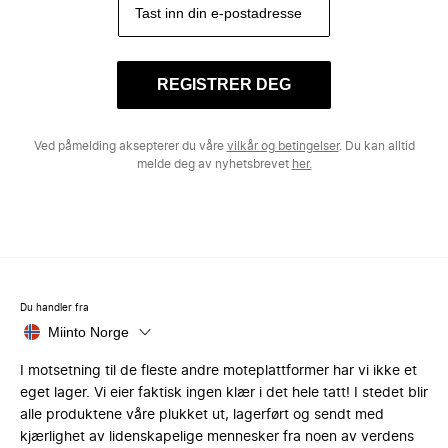
REGISTRER DEG
Ved påmelding aksepterer du våre
vilkår og betingelser
. Du kan alltid
melde deg av nyhetsbrevet
her.
Du handler fra
Miinto Norge
I motsetning til de fleste andre moteplattformer har vi ikke et
eget lager. Vi eier faktisk ingen klær i det hele tatt! I stedet blir
alle produktene våre plukket ut, lagerført og sendt med
kjærlighet av lidenskapelige mennesker fra noen av verdens