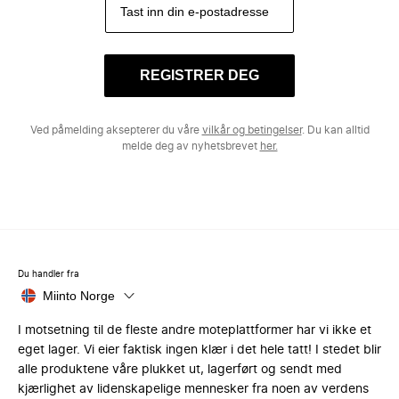
REGISTRER DEG
Ved påmelding aksepterer du våre
vilkår og betingelser
. Du kan alltid
melde deg av nyhetsbrevet
her.
Du handler fra
Miinto Norge
I motsetning til de fleste andre moteplattformer har vi ikke et
eget lager. Vi eier faktisk ingen klær i det hele tatt! I stedet blir
alle produktene våre plukket ut, lagerført og sendt med
kjærlighet av lidenskapelige mennesker fra noen av verdens