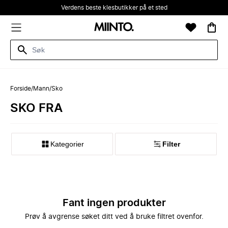
Verdens beste klesbutikker på et sted
Forside
/
Mann
/
Sko
SKO FRA
Kategorier
Filter
Fant ingen produkter
Prøv å avgrense søket ditt ved å bruke filtret ovenfor.