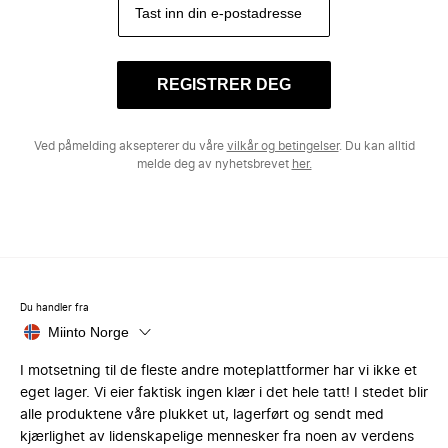
REGISTRER DEG
Ved påmelding aksepterer du våre
vilkår og betingelser
. Du kan alltid
melde deg av nyhetsbrevet
her.
Du handler fra
Miinto Norge
I motsetning til de fleste andre moteplattformer har vi ikke et
eget lager. Vi eier faktisk ingen klær i det hele tatt! I stedet blir
alle produktene våre plukket ut, lagerført og sendt med
kjærlighet av lidenskapelige mennesker fra noen av verdens