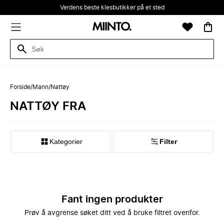
Verdens beste klesbutikker på et sted
Forside
/
Mann
/
Nattøy
NATTØY FRA
Kategorier
Filter
Fant ingen produkter
Prøv å avgrense søket ditt ved å bruke filtret ovenfor.