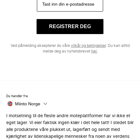
REGISTRER DEG
Ved påmelding aksepterer du våre
vilkår og betingelser
. Du kan alltid
melde deg av nyhetsbrevet
her.
Du handler fra
Miinto Norge
I motsetning til de fleste andre moteplattformer har vi ikke et
eget lager. Vi eier faktisk ingen klær i det hele tatt! I stedet blir
alle produktene våre plukket ut, lagerført og sendt med
kjærlighet av lidenskapelige mennesker fra noen av verdens