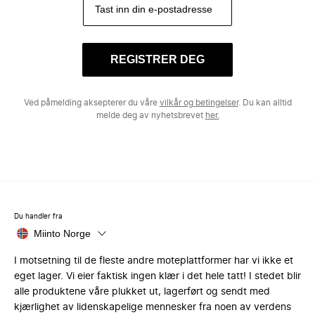
REGISTRER DEG
Ved påmelding aksepterer du våre
vilkår og betingelser
. Du kan alltid
melde deg av nyhetsbrevet
her.
Du handler fra
Miinto Norge
I motsetning til de fleste andre moteplattformer har vi ikke et
eget lager. Vi eier faktisk ingen klær i det hele tatt! I stedet blir
alle produktene våre plukket ut, lagerført og sendt med
kjærlighet av lidenskapelige mennesker fra noen av verdens