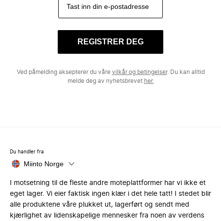
REGISTRER DEG
Ved påmelding aksepterer du våre
vilkår og betingelser
. Du kan alltid
melde deg av nyhetsbrevet
her.
Du handler fra
Miinto Norge
I motsetning til de fleste andre moteplattformer har vi ikke et
eget lager. Vi eier faktisk ingen klær i det hele tatt! I stedet blir
alle produktene våre plukket ut, lagerført og sendt med
kjærlighet av lidenskapelige mennesker fra noen av verdens