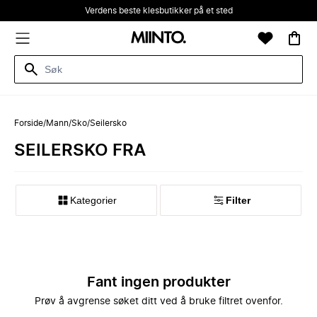
Verdens beste klesbutikker på et sted
Forside
/
Mann
/
Sko
/
Seilersko
SEILERSKO FRA
Kategorier
Filter
Fant ingen produkter
Prøv å avgrense søket ditt ved å bruke filtret ovenfor.