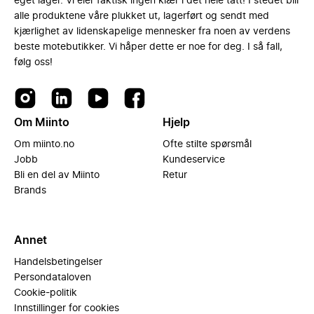
eget lager. Vi eier faktisk ingen klær i det hele tatt! I stedet blir
alle produktene våre plukket ut, lagerført og sendt med
kjærlighet av lidenskapelige mennesker fra noen av verdens
beste motebutikker. Vi håper dette er noe for deg. I så fall,
følg oss!
Om Miinto
Hjelp
Om miinto.no
Ofte stilte spørsmål
Jobb
Kundeservice
Bli en del av Miinto
Retur
Brands
Annet
Handelsbetingelser
Persondataloven
Cookie-politik
Innstillinger for cookies