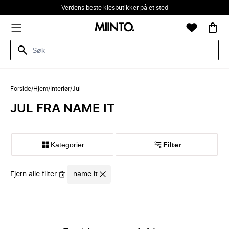
Verdens beste klesbutikker på et sted
Forside
/
Hjem
/
Interiør
/
Jul
JUL FRA NAME IT
Kategorier
Filter
Fjern alle filter
name it