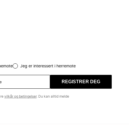
amemote
Jeg er interessert i herremote
REGISTRER DEG
åre
vilkår og betingelser
. Du kan alltid melde