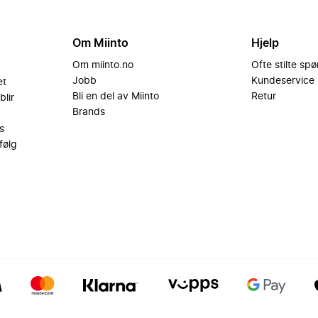
Om Miinto
Hjelp
Om miinto.no
Ofte stilte sp
Jobb
Kundeservice
et
Bli en del av Miinto
Retur
blir
Brands
s
følg