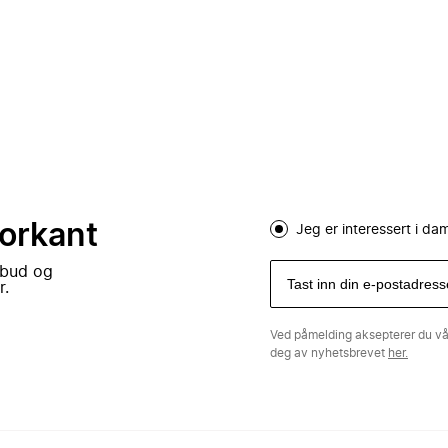
forkant
Jeg er interessert i d
lbud og
r.
Ved påmelding aksepterer du v
deg av nyhetsbrevet
her.