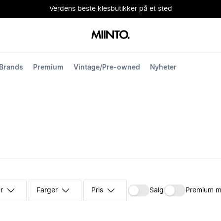
Verdens beste klesbutikker på et sted
Brands
Premium
Vintage/Pre-owned
Nyheter
r
Farger
Pris
Salg
Premium m