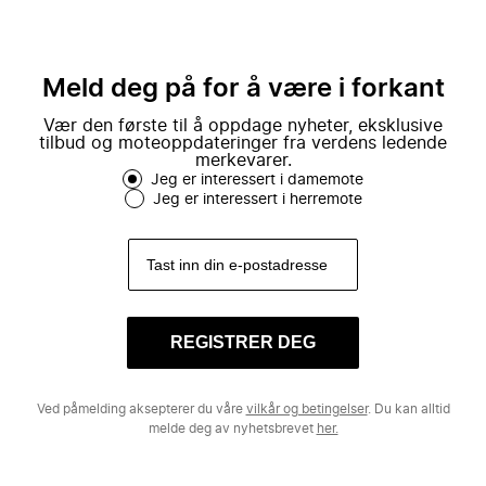
Meld deg på for å være i forkant
Vær den første til å oppdage nyheter, eksklusive
tilbud og moteoppdateringer fra verdens ledende
merkevarer.
Jeg er interessert i damemote
Jeg er interessert i herremote
REGISTRER DEG
Ved påmelding aksepterer du våre
vilkår og betingelser
. Du kan alltid
melde deg av nyhetsbrevet
her.