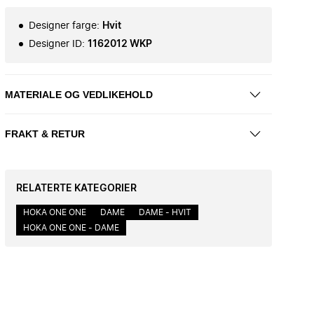
Designer farge
:
Hvit
Designer ID
:
1162012 WKP
MATERIALE OG VEDLIKEHOLD
FRAKT & RETUR
RELATERTE KATEGORIER
HOKA ONE ONE
DAME
DAME - HVIT
HOKA ONE ONE - DAME