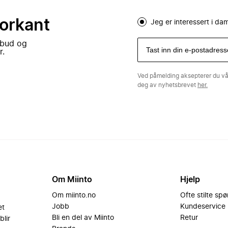
forkant
Jeg er interessert i d
lbud og
r.
Ved påmelding aksepterer du v
deg av nyhetsbrevet
her.
Om Miinto
Hjelp
Om miinto.no
Ofte stilte sp
Jobb
Kundeservice
et
Bli en del av Miinto
Retur
blir