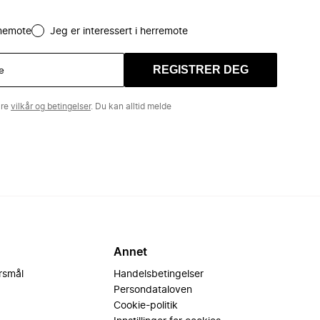
amemote
Jeg er interessert i herremote
REGISTRER DEG
åre
vilkår og betingelser
. Du kan alltid melde
Annet
ørsmål
Handelsbetingelser
Persondataloven
Cookie-politik