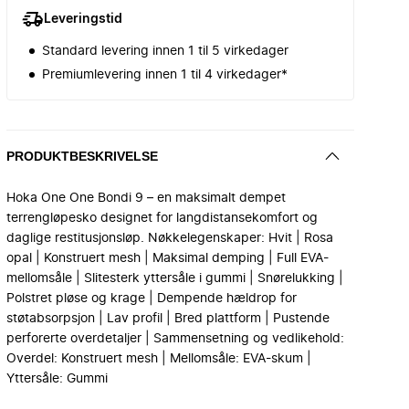
Leveringstid
Standard levering innen 1 til 5 virkedager
Premiumlevering innen 1 til 4 virkedager*
PRODUKTBESKRIVELSE
Hoka One One Bondi 9 – en maksimalt dempet
terrengløpesko designet for langdistansekomfort og
daglige restitusjonsløp. Nøkkelegenskaper: Hvit | Rosa
opal | Konstruert mesh | Maksimal demping | Full EVA-
mellomsåle | Slitesterk yttersåle i gummi | Snørelukking |
Polstret pløse og krage | Dempende hældrop for
støtabsorpsjon | Lav profil | Bred plattform | Pustende
perforerte overdetaljer | Sammensetning og vedlikehold:
Overdel: Konstruert mesh | Mellomsåle: EVA-skum |
Yttersåle: Gummi