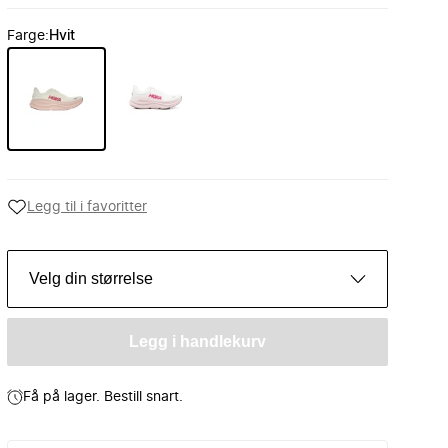
Farge
:
Hvit
Legg til i favoritter
Velg din størrelse
Legg i handlekurv
Få på lager. Bestill snart.