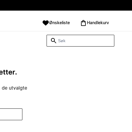
Ønskeliste
Handlekurv
etter.
i de utvalgte