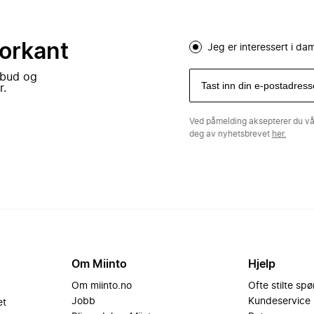
forkant
Jeg er interessert i d
lbud og
r.
Ved påmelding aksepterer du v
deg av nyhetsbrevet
her.
Om Miinto
Hjelp
Om miinto.no
Ofte stilte sp
Jobb
Kundeservice
et