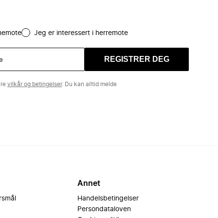
amemote
Jeg er interessert i herremote
REGISTRER DEG
åre
vilkår og betingelser
. Du kan alltid melde
Annet
ørsmål
Handelsbetingelser
Persondataloven