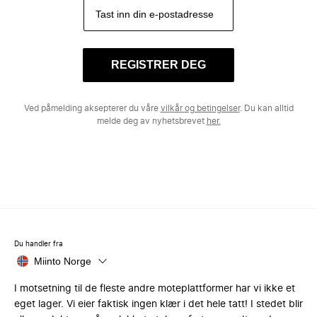
REGISTRER DEG
Ved påmelding aksepterer du våre
vilkår og betingelser
. Du kan alltid
melde deg av nyhetsbrevet
her.
Du handler fra
Miinto Norge
I motsetning til de fleste andre moteplattformer har vi ikke et
eget lager. Vi eier faktisk ingen klær i det hele tatt! I stedet blir