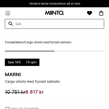
Verdens beste klesbutikker på et sted
Forside
/
Mann
/
Cargo-shorts med frynset solmotiv
Spar 18%
Få igjen
MARNI
Cargo-shorts med frynset solmotiv
10 751 kr
8 817 kr
Legg til i favoritter