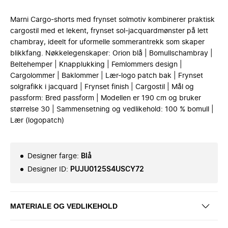
Marni Cargo-shorts med frynset solmotiv kombinerer praktisk
cargostil med et lekent, frynset sol-jacquardmønster på lett
chambray, ideelt for uformelle sommerantrekk som skaper
blikkfang. Nøkkelegenskaper: Orion blå | Bomullschambray |
Beltehemper | Knapplukking | Femlommers design |
Cargolommer | Baklommer | Lær-logo patch bak | Frynset
solgrafikk i jacquard | Frynset finish | Cargostil | Mål og
passform: Bred passform | Modellen er 190 cm og bruker
størrelse 30 | Sammensetning og vedlikehold: 100 % bomull |
Lær (logopatch)
Designer farge
:
Blå
Designer ID
:
PUJU0125S4USCY72
MATERIALE OG VEDLIKEHOLD