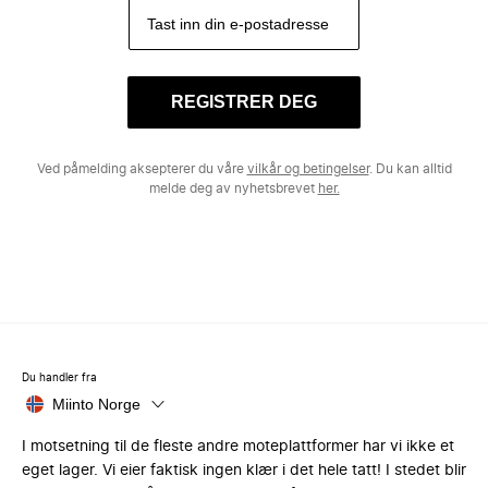
REGISTRER DEG
Ved påmelding aksepterer du våre
vilkår og betingelser
. Du kan alltid
melde deg av nyhetsbrevet
her.
Du handler fra
Miinto Norge
I motsetning til de fleste andre moteplattformer har vi ikke et
eget lager. Vi eier faktisk ingen klær i det hele tatt! I stedet blir