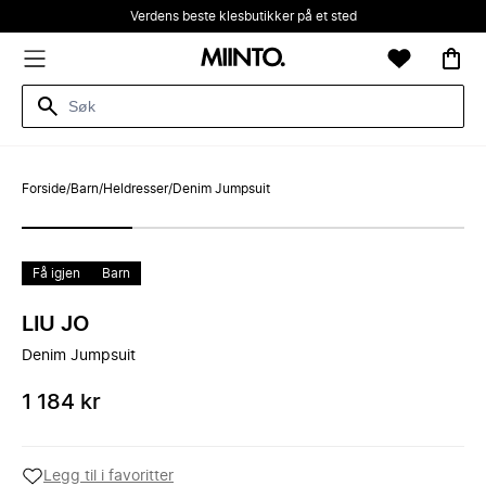
Verdens beste klesbutikker på et sted
Forside
/
Barn
/
Heldresser
/
Denim Jumpsuit
Få igjen
Barn
LIU JO
Denim Jumpsuit
1 184 kr
Legg til i favoritter