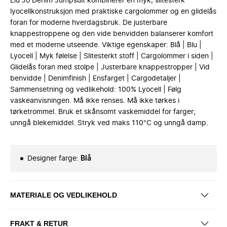
Liu Jo Denim Jumpsuit kombinerer en myk, slitesterk
lyocellkonstruksjon med praktiske cargolommer og en glidelås
foran for moderne hverdagsbruk. De justerbare
knappestroppene og den vide benvidden balanserer komfort
med et moderne utseende. Viktige egenskaper: Blå | Blu |
Lyocell | Myk følelse | Slitesterkt stoff | Cargolommer i siden |
Glidelås foran med stolpe | Justerbare knappestropper | Vid
benvidde | Denimfinish | Ensfarget | Cargodetaljer |
Sammensetning og vedlikehold: 100% Lyocell | Følg
vaskeanvisningen. Må ikke renses. Må ikke tørkes i
tørketrommel. Bruk et skånsomt vaskemiddel for farger;
unngå blekemiddel. Stryk ved maks 110°C og unngå damp.
Designer farge
:
Blå
MATERIALE OG VEDLIKEHOLD
FRAKT & RETUR