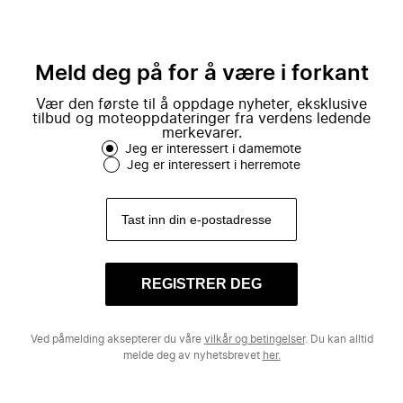
Meld deg på for å være i forkant
Vær den første til å oppdage nyheter, eksklusive
tilbud og moteoppdateringer fra verdens ledende
merkevarer.
Jeg er interessert i damemote
Jeg er interessert i herremote
REGISTRER DEG
Ved påmelding aksepterer du våre
vilkår og betingelser
. Du kan alltid
melde deg av nyhetsbrevet
her.