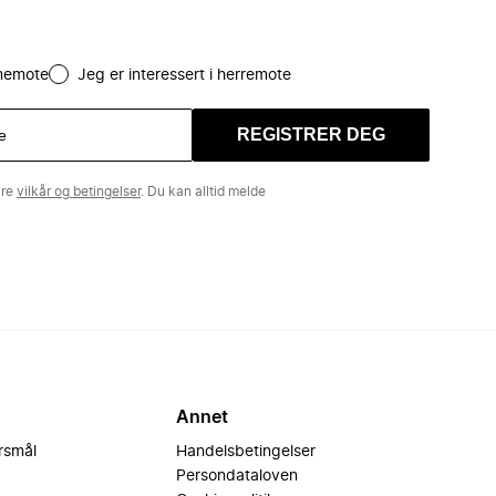
amemote
Jeg er interessert i herremote
REGISTRER DEG
åre
vilkår og betingelser
. Du kan alltid melde
Annet
ørsmål
Handelsbetingelser
Persondataloven