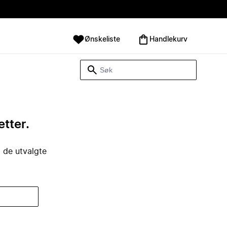
Ønskeliste
Handlekurv
etter.
i de utvalgte