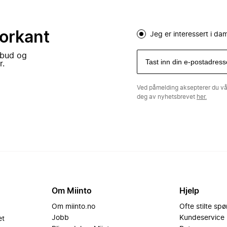
forkant
Jeg er interessert i d
lbud og
r.
Ved påmelding aksepterer du v
deg av nyhetsbrevet
her.
Om Miinto
Hjelp
Om miinto.no
Ofte stilte sp
Jobb
Kundeservice
et