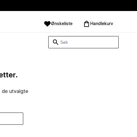
Ønskeliste
Handlekurv
etter.
i de utvalgte