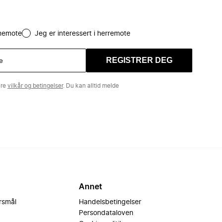
amemote
Jeg er interessert i herremote
REGISTRER DEG
åre
vilkår og betingelser
. Du kan alltid melde
Annet
ørsmål
Handelsbetingelser
Persondataloven