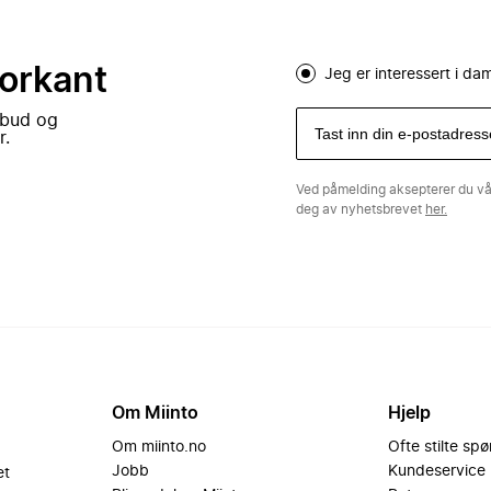
forkant
Jeg er interessert i d
lbud og
r.
Ved påmelding aksepterer du v
deg av nyhetsbrevet
her.
Om Miinto
Hjelp
Om miinto.no
Ofte stilte sp
Jobb
Kundeservice
et