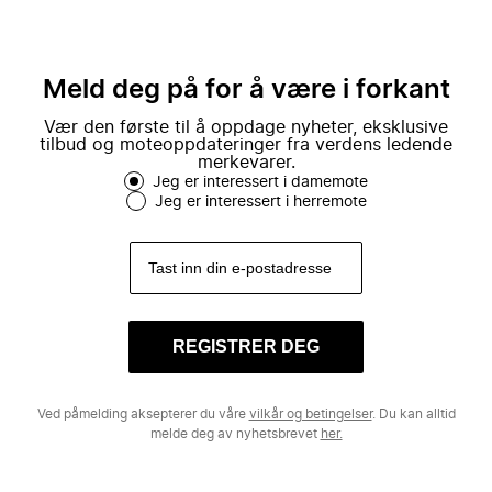
Meld deg på for å være i forkant
Vær den første til å oppdage nyheter, eksklusive
tilbud og moteoppdateringer fra verdens ledende
merkevarer.
Jeg er interessert i damemote
Jeg er interessert i herremote
REGISTRER DEG
Ved påmelding aksepterer du våre
vilkår og betingelser
. Du kan alltid
melde deg av nyhetsbrevet
her.