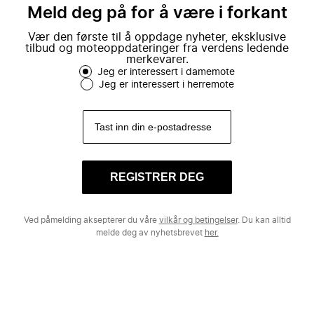
Meld deg på for å være i forkant
Vær den første til å oppdage nyheter, eksklusive
tilbud og moteoppdateringer fra verdens ledende
merkevarer.
Jeg er interessert i damemote
Jeg er interessert i herremote
REGISTRER DEG
Ved påmelding aksepterer du våre
vilkår og betingelser
. Du kan alltid
melde deg av nyhetsbrevet
her.