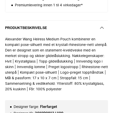
Premiumlevering innen 1 til 4 virkedager*
PRODUKTBESKRIVELSE
Alexander Wang Heiress Medium Pouch kombinerer en
kompakt pose-silhuett med et krystall rhinestone-nett utenpå.
Den er designet som en statement-kveldveske med en
merket stropp og sikker glidelåslukking. Nøkkelegenskaper:
Hvit | Krystallglass | Topp glidelåslukking | Innvendig logo i
skinn | Innvendig lomme | Preget logostropp | Rhinestone-nett
utenpå | Kompakt pose-silhuett | Logo-preget topphåndtak |
Mål & passform: 17 x 10 x 7 cm | Stroppfall: 15 cm |
Sammensetning & vedlikehold: Ytterstoff: 80% krystallglass,
20% kuskinn | Fôr: 100% polyester
Designer farge
:
Flerfarget