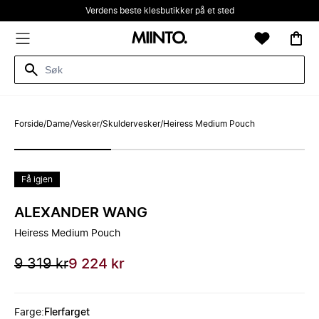
Verdens beste klesbutikker på et sted
Forside
/
Dame
/
Vesker
/
Skuldervesker
/
Heiress Medium Pouch
Få igjen
ALEXANDER WANG
Heiress Medium Pouch
9 319 kr
9 224 kr
Farge
:
Flerfarget