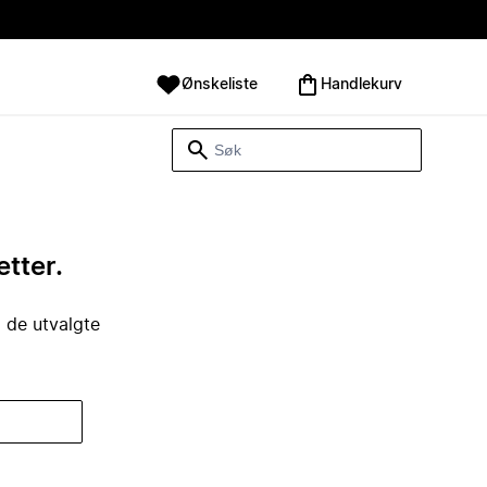
Ønskeliste
Handlekurv
etter.
i de utvalgte