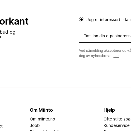
forkant
Jeg er interessert i d
lbud og
r.
Ved påmelding aksepterer du v
deg av nyhetsbrevet
her.
Om Miinto
Hjelp
Om miinto.no
Ofte stilte sp
Jobb
Kundeservice
et