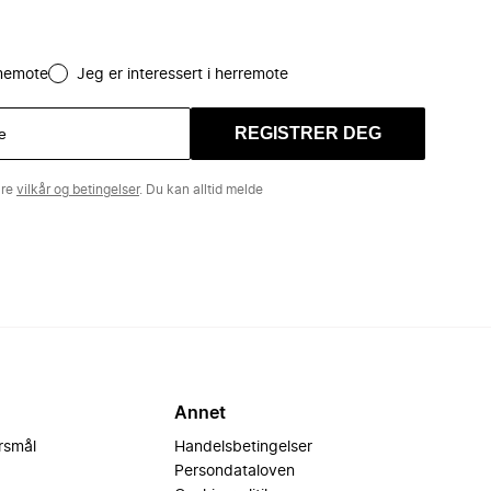
amemote
Jeg er interessert i herremote
REGISTRER DEG
åre
vilkår og betingelser
. Du kan alltid melde
Annet
ørsmål
Handelsbetingelser
Persondataloven