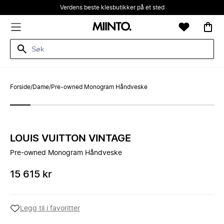
Verdens beste klesbutikker på et sted
Forside
/
Dame
/
Pre-owned Monogram Håndveske
LOUIS VUITTON VINTAGE
Pre-owned Monogram Håndveske
15 615 kr
Legg til i favoritter