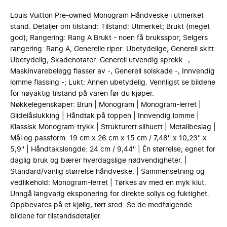
Louis Vuitton Pre-owned Monogram Håndveske i utmerket
stand. Detaljer om tilstand: Tilstand: Utmerket; Brukt (meget
god); Rangering: Rang A Brukt - noen få bruksspor; Selgers
rangering: Rang A; Generelle riper: Ubetydelige; Generell skitt:
Ubetydelig; Skadenotater: Generell utvendig sprekk -,
Maskinvarebelegg flasser av -, Generell solskade -, Innvendig
lomme flassing -; Lukt: Annen ubetydelig. Vennligst se bildene
for nøyaktig tilstand på varen før du kjøper.
Nøkkelegenskaper: Brun | Monogram | Monogram-lerret |
Glidelåslukking | Håndtak på toppen | Innvendig lomme |
Klassisk Monogram-trykk | Strukturert silhuett | Metallbeslag |
Mål og passform: 19 cm x 26 cm x 15 cm / 7,48'' x 10,23'' x
5,9'' | Håndtakslengde: 24 cm / 9,44'' | Én størrelse; egnet for
daglig bruk og bærer hverdagslige nødvendigheter. |
Standard/vanlig størrelse håndveske. | Sammensetning og
vedlikehold: Monogram-lerret | Tørkes av med en myk klut.
Unngå langvarig eksponering for direkte sollys og fuktighet.
Oppbevares på et kjølig, tørt sted. Se de medfølgende
bildene for tilstandsdetaljer.