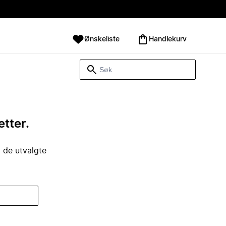
Ønskeliste
Handlekurv
etter.
i de utvalgte