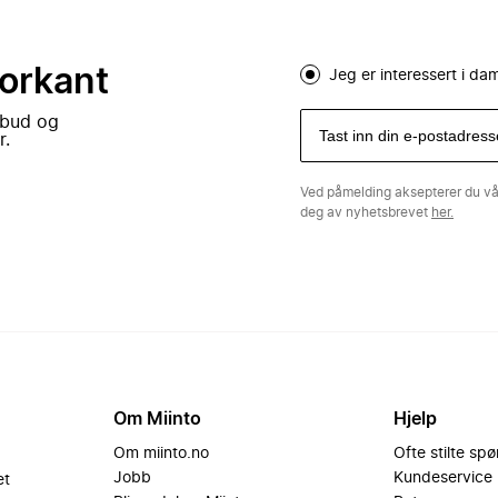
forkant
Jeg er interessert i d
lbud og
r.
Ved påmelding aksepterer du v
deg av nyhetsbrevet
her.
Om Miinto
Hjelp
Om miinto.no
Ofte stilte sp
Jobb
Kundeservice
et