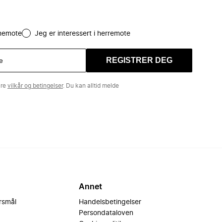
amemote
Jeg er interessert i herremote
REGISTRER DEG
åre
vilkår og betingelser
. Du kan alltid melde
Annet
ørsmål
Handelsbetingelser
Persondataloven