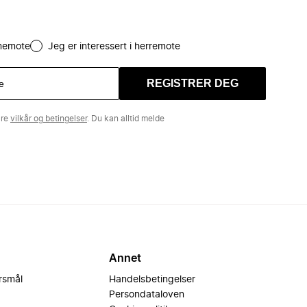
amemote
Jeg er interessert i herremote
REGISTRER DEG
åre
vilkår og betingelser
. Du kan alltid melde
Annet
ørsmål
Handelsbetingelser
Persondataloven