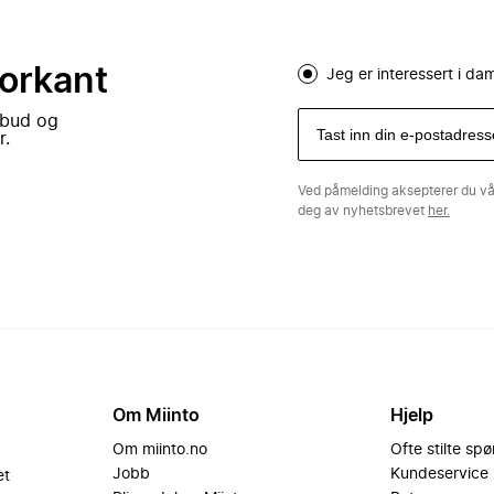
forkant
Jeg er interessert i d
lbud og
r.
Ved påmelding aksepterer du v
deg av nyhetsbrevet
her.
Om Miinto
Hjelp
Om miinto.no
Ofte stilte sp
Jobb
Kundeservice
et