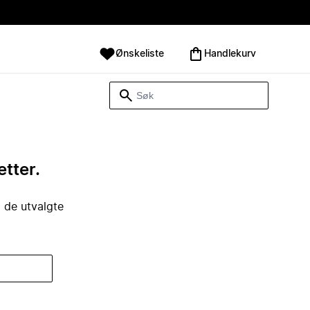
Ønskeliste
Handlekurv
etter.
i de utvalgte