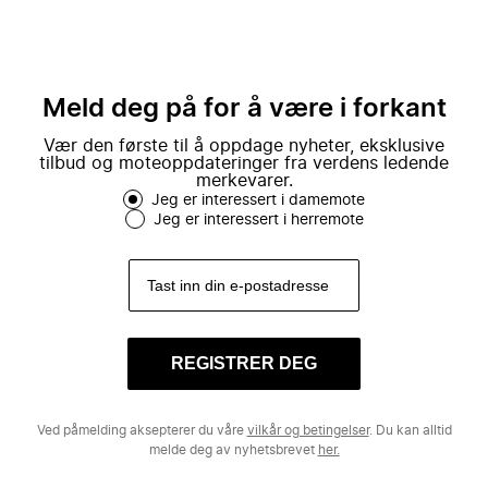
Meld deg på for å være i forkant
Vær den første til å oppdage nyheter, eksklusive
tilbud og moteoppdateringer fra verdens ledende
merkevarer.
Jeg er interessert i damemote
Jeg er interessert i herremote
REGISTRER DEG
Ved påmelding aksepterer du våre
vilkår og betingelser
. Du kan alltid
melde deg av nyhetsbrevet
her.