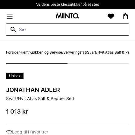
Verdens beste klesbutikker på et sted
Forside
/
Hjem
/
Kjøkken og Servise
/
Serveringsfat
/
Svart/Hvit Atlas Salt & Pepp
Unisex
JONATHAN ADLER
Svart/Hvit Atlas Salt & Pepper Sett
1 013 kr
Legg til i favoritter