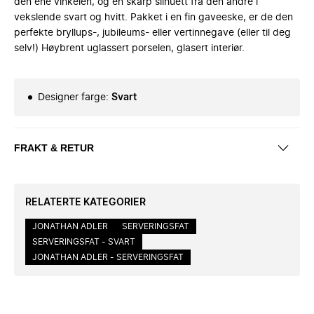
den ene vinkelen, og en skarp silhuett fra den andre i
vekslende svart og hvitt. Pakket i en fin gaveeske, er de den
perfekte bryllups-, jubileums- eller vertinnegave (eller til deg
selv!) Høybrent uglassert porselen, glasert interiør.
Designer farge
:
Svart
FRAKT & RETUR
RELATERTE KATEGORIER
JONATHAN ADLER
SERVERINGSFAT
SERVERINGSFAT - SVART
JONATHAN ADLER - SERVERINGSFAT