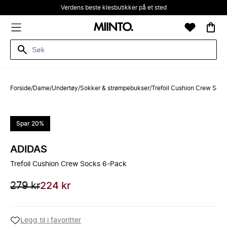
Verdens beste klesbutikker på et sted
Forside
/
Dame
/
Undertøy
/
Sokker & strømpebukser
/
Trefoil Cushion Crew Soc
Spar 20%
ADIDAS
Trefoil Cushion Crew Socks 6-Pack
279 kr
224 kr
Legg til i favoritter