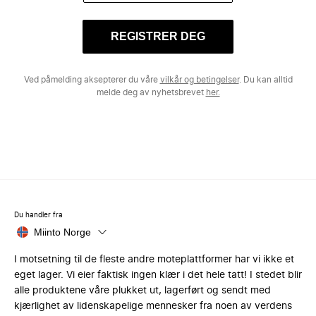
REGISTRER DEG
Ved påmelding aksepterer du våre
vilkår og betingelser
. Du kan alltid
melde deg av nyhetsbrevet
her.
Du handler fra
Miinto Norge
I motsetning til de fleste andre moteplattformer har vi ikke et
eget lager. Vi eier faktisk ingen klær i det hele tatt! I stedet blir
alle produktene våre plukket ut, lagerført og sendt med
kjærlighet av lidenskapelige mennesker fra noen av verdens