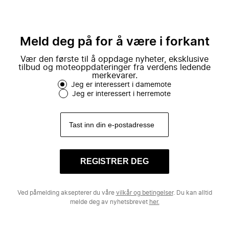
Meld deg på for å være i forkant
Vær den første til å oppdage nyheter, eksklusive
tilbud og moteoppdateringer fra verdens ledende
merkevarer.
Jeg er interessert i damemote
Jeg er interessert i herremote
REGISTRER DEG
Ved påmelding aksepterer du våre
vilkår og betingelser
. Du kan alltid
melde deg av nyhetsbrevet
her.