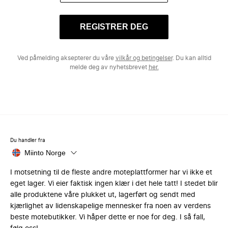
REGISTRER DEG
Ved påmelding aksepterer du våre
vilkår og betingelser
. Du kan alltid
melde deg av nyhetsbrevet
her.
Du handler fra
Miinto Norge
I motsetning til de fleste andre moteplattformer har vi ikke et
eget lager. Vi eier faktisk ingen klær i det hele tatt! I stedet blir
alle produktene våre plukket ut, lagerført og sendt med
kjærlighet av lidenskapelige mennesker fra noen av verdens
beste motebutikker. Vi håper dette er noe for deg. I så fall,