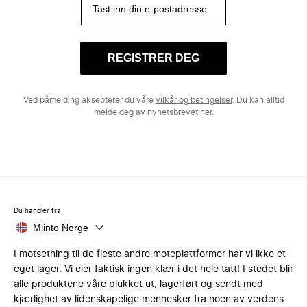
REGISTRER DEG
Ved påmelding aksepterer du våre
vilkår og betingelser
. Du kan alltid
melde deg av nyhetsbrevet
her.
Du handler fra
Miinto Norge
I motsetning til de fleste andre moteplattformer har vi ikke et
eget lager. Vi eier faktisk ingen klær i det hele tatt! I stedet blir
alle produktene våre plukket ut, lagerført og sendt med
kjærlighet av lidenskapelige mennesker fra noen av verdens