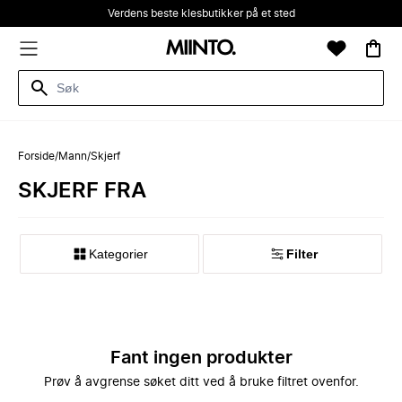
Verdens beste klesbutikker på et sted
Forside
/
Mann
/
Skjerf
SKJERF FRA
Kategorier
Filter
Fant ingen produkter
Prøv å avgrense søket ditt ved å bruke filtret ovenfor.