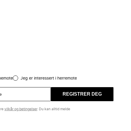
amemote
Jeg er interessert i herremote
REGISTRER DEG
åre
vilkår og betingelser
. Du kan alltid melde