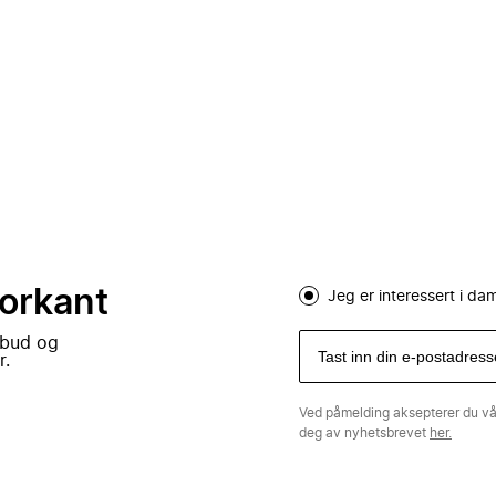
forkant
Jeg er interessert i d
lbud og
r.
Ved påmelding aksepterer du v
deg av nyhetsbrevet
her.