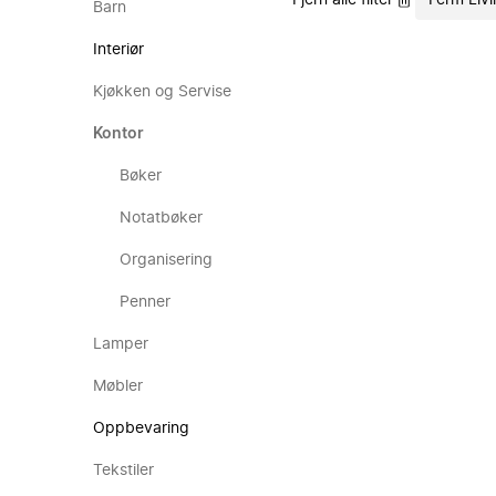
Fjern alle filter
Ferm Liv
Barn
Interiør
Kjøkken og Servise
Kontor
Bøker
Notatbøker
Organisering
Penner
Lamper
Møbler
Oppbevaring
Tekstiler