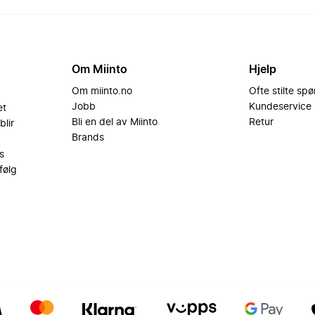
Om Miinto
Hjelp
Om miinto.no
Ofte stilte sp
Jobb
Kundeservice
et
Bli en del av Miinto
Retur
blir
Brands
s
følg