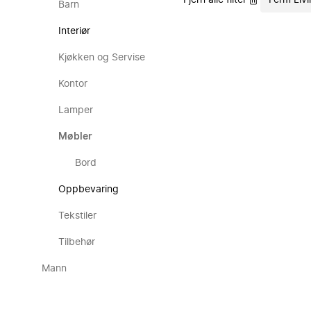
Fjern alle filter
Ferm Liv
Barn
Interiør
Kjøkken og Servise
Kontor
Lamper
Møbler
Bord
Oppbevaring
Tekstiler
Tilbehør
Mann