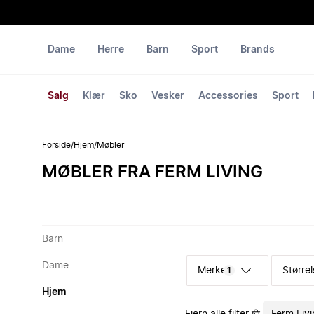
Dame
Herre
Barn
Sport
Brands
Salg
Klær
Sko
Vesker
Accessories
Sport
Forside
/
Hjem
/
Møbler
MØBLER FRA FERM LIVING
Barn
Dame
Merke
Størrel
1
Hjem