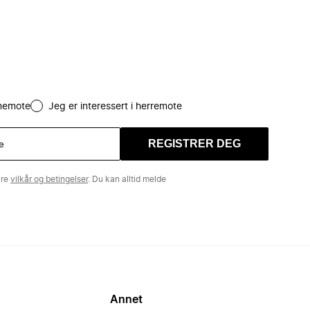
amemote
Jeg er interessert i herremote
REGISTRER DEG
åre
vilkår og betingelser
. Du kan alltid melde
Annet