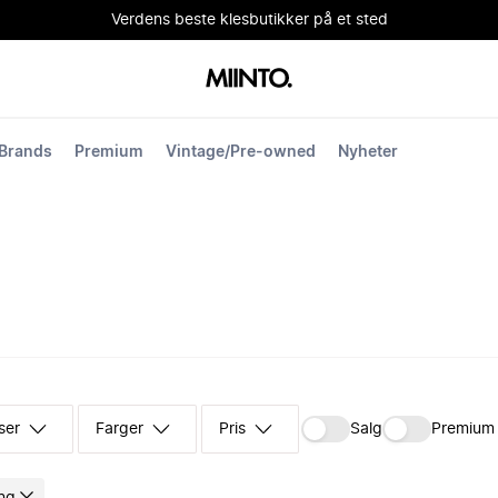
Verdens beste klesbutikker på et sted
Brands
Premium
Vintage/Pre-owned
Nyheter
ser
Farger
Pris
Salg
Premium