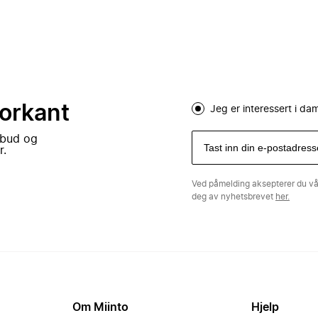
forkant
Jeg er interessert i d
lbud og
r.
Ved påmelding aksepterer du v
deg av nyhetsbrevet
her.
Om Miinto
Hjelp