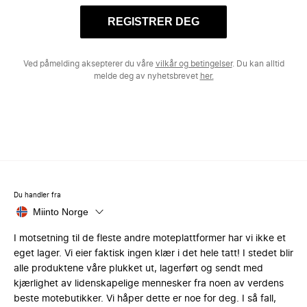
REGISTRER DEG
Ved påmelding aksepterer du våre
vilkår og betingelser
. Du kan alltid
melde deg av nyhetsbrevet
her.
Du handler fra
Miinto Norge
I motsetning til de fleste andre moteplattformer har vi ikke et
eget lager. Vi eier faktisk ingen klær i det hele tatt! I stedet blir
alle produktene våre plukket ut, lagerført og sendt med
kjærlighet av lidenskapelige mennesker fra noen av verdens
beste motebutikker. Vi håper dette er noe for deg. I så fall,