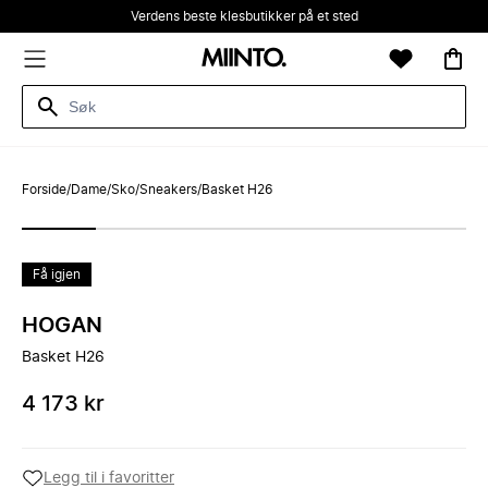
Verdens beste klesbutikker på et sted
Forside
/
Dame
/
Sko
/
Sneakers
/
Basket H26
Få igjen
HOGAN
Basket H26
4 173 kr
Legg til i favoritter