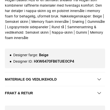
Hogan Basket H26 er en semsket sneaker fra Hogan som
kombinerer raffinerte materialer med hverdags komfort. Den
har detaljer i nappa-skinn og en polstret innersåle i memory
foam for behagelig, uformell bruk. Nøkkelegenskaper: Beige |
Semsket skinn | Memory foam innersåle | Snøring | Gummisåle
| Logopyntede sidepaneler | Rund tå | Sammensetning &
vedlikehold: Semsket skinn | Nappa-skinn | Gummi | Memory
foam innersåle
Designer farge
:
Beige
Designer ID
:
HXW6470FB6TUIE0CP4
MATERIALE OG VEDLIKEHOLD
FRAKT & RETUR