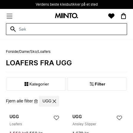
Verdens beste klesbutikker på et sted
Forside
/
Dame
/
Sko
/
Loafers
LOAFERS FRA UGG
Kategorier
Filter
Fjern alle filter
UGG
UGG
UGG
Loafers
Ansley Slipper