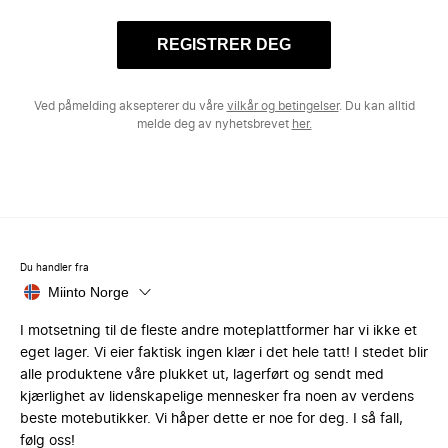
REGISTRER DEG
Ved påmelding aksepterer du våre
vilkår og betingelser
. Du kan alltid
melde deg av nyhetsbrevet
her.
Du handler fra
Miinto Norge
I motsetning til de fleste andre moteplattformer har vi ikke et
eget lager. Vi eier faktisk ingen klær i det hele tatt! I stedet blir
alle produktene våre plukket ut, lagerført og sendt med
kjærlighet av lidenskapelige mennesker fra noen av verdens
beste motebutikker. Vi håper dette er noe for deg. I så fall,
følg oss!