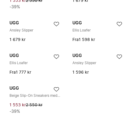
1 553 kr
2 550 kr
1 679 kr
-39%
UGG
UGG
Ansley Slipper
Ellis Loafer
1 679 kr
Fra
1 598 kr
UGG
UGG
Ellis Loafer
Ansley Slipper
Fra
1 777 kr
1 596 kr
UGG
Beige Slip-On Sneakers med lav profil
1 553 kr
2 550 kr
-39%