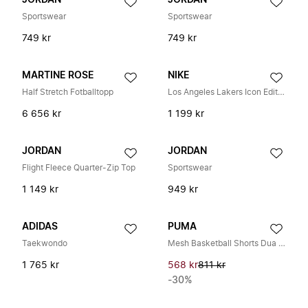
JORDAN
JORDAN
Sportswear
Sportswear
749 kr
749 kr
MARTINE ROSE
NIKE
Half Stretch Fotballtopp
Los Angeles Lakers Icon Edition Dri-FIT NBA Swingman Jersey
6 656 kr
1 199 kr
JORDAN
JORDAN
Flight Fleece Quarter-Zip Top
Sportswear
1 149 kr
949 kr
ADIDAS
PUMA
Taekwondo
Mesh Basketball Shorts Dua Lipa Svart
1 765 kr
568 kr
811 kr
-30%