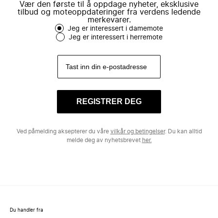
Vær den første til å oppdage nyheter, eksklusive
tilbud og moteoppdateringer fra verdens ledende
merkevarer.
Jeg er interessert i damemote
Jeg er interessert i herremote
REGISTRER DEG
Ved påmelding aksepterer du våre
vilkår og betingelser
. Du kan alltid
melde deg av nyhetsbrevet
her.
Du handler fra