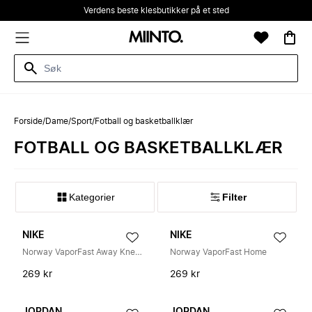
Verdens beste klesbutikker på et sted
Forside
/
Dame
/
Sport
/
Fotball og basketballklær
FOTBALL OG BASKETBALLKLÆR
Kategorier
Filter
NIKE
NIKE
Norway VaporFast Away Knestrømper
Norway VaporFast Home
269 kr
269 kr