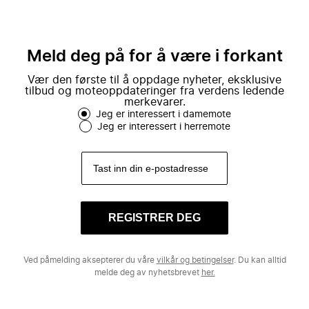
Meld deg på for å være i forkant
Vær den første til å oppdage nyheter, eksklusive
tilbud og moteoppdateringer fra verdens ledende
merkevarer.
Jeg er interessert i damemote
Jeg er interessert i herremote
REGISTRER DEG
Ved påmelding aksepterer du våre
vilkår og betingelser
. Du kan alltid
melde deg av nyhetsbrevet
her.