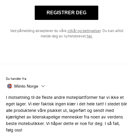
REGISTRER DEG
Ved påmelding aksepterer du våre
vilkår og betingelser
. Du kan alltid
melde deg av nyhetsbrevet
her.
Du handler fra
Miinto Norge
I motsetning til de fleste andre moteplattformer har vi ikke et
eget lager. Vi eier faktisk ingen klær i det hele tatt! I stedet blir
alle produktene våre plukket ut, lagerført og sendt med
kjærlighet av lidenskapelige mennesker fra noen av verdens
beste motebutikker. Vi håper dette er noe for deg. I så fall,
følg oss!