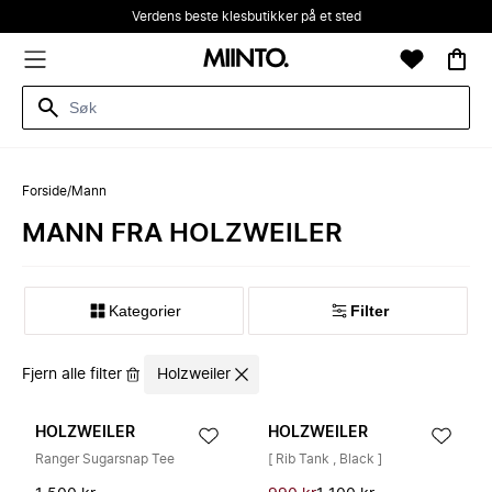
Verdens beste klesbutikker på et sted
Forside
/
Mann
MANN FRA HOLZWEILER
Kategorier
Filter
Fjern alle filter
Holzweiler
HOLZWEILER
HOLZWEILER
Ranger Sugarsnap Tee
[ Rib Tank , Black ]