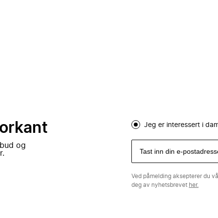
forkant
Jeg er interessert i d
lbud og
r.
Ved påmelding aksepterer du v
deg av nyhetsbrevet
her.