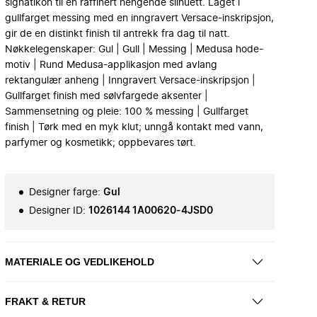
signatikon til en raffinert hengende silhuett. Laget i
gullfarget messing med en inngravert Versace-inskripsjon,
gir de en distinkt finish til antrekk fra dag til natt.
Nøkkelegenskaper: Gul | Gull | Messing | Medusa hode-
motiv | Rund Medusa-applikasjon med avlang
rektangulær anheng | Inngravert Versace-inskripsjon |
Gullfarget finish med sølvfargede aksenter |
Sammensetning og pleie: 100 % messing | Gullfarget
finish | Tørk med en myk klut; unngå kontakt med vann,
parfymer og kosmetikk; oppbevares tørt.
Designer farge
:
Gul
Designer ID
:
1026144 1A00620-4JSD0
MATERIALE OG VEDLIKEHOLD
FRAKT & RETUR