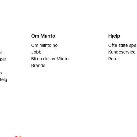
Om Miinto
Hjelp
Om miinto.no
Ofte stilte sp
Jobb
Kundeservice
et
Bli en del av Miinto
Retur
blir
Brands
s
følg