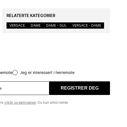
RELATERTE KATEGORIER
VERSACE
DAME
DAME - GUL
VERSACE - DAME
amemote
Jeg er interessert i herremote
REGISTRER DEG
åre
vilkår og betingelser
. Du kan alltid melde