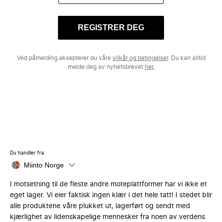
REGISTRER DEG
Ved påmelding aksepterer du våre
vilkår og betingelser
. Du kan alltid
melde deg av nyhetsbrevet
her.
Du handler fra
Miinto Norge
I motsetning til de fleste andre moteplattformer har vi ikke et
eget lager. Vi eier faktisk ingen klær i det hele tatt! I stedet blir
alle produktene våre plukket ut, lagerført og sendt med
kjærlighet av lidenskapelige mennesker fra noen av verdens