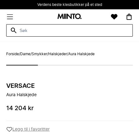
Verdens beste klesbutikker på et sted
Forside
/
Dame
/
Smykker
/
Halskjeder
/
Aura Halskjede
VERSACE
Aura Halskjede
14 204 kr
Legg til i favoritter