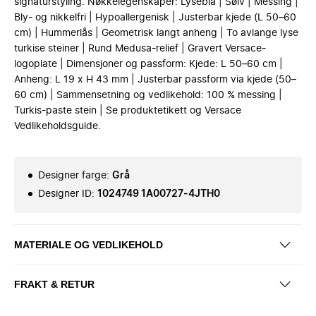
signaturstyling. Nøkkelegenskaper: Lyseblå | Sølv | Messing |
Bly- og nikkelfri | Hypoallergenisk | Justerbar kjede (L 50–60
cm) | Hummerlås | Geometrisk langt anheng | To avlange lyse
turkise steiner | Rund Medusa-relief | Gravert Versace-
logoplate | Dimensjoner og passform: Kjede: L 50–60 cm |
Anheng: L 19 x H 43 mm | Justerbar passform via kjede (50–
60 cm) | Sammensetning og vedlikehold: 100 % messing |
Turkis-paste stein | Se produktetikett og Versace
Vedlikeholdsguide.
Designer farge
:
Grå
Designer ID
:
1024749 1A00727-4JTH0
MATERIALE OG VEDLIKEHOLD
FRAKT & RETUR