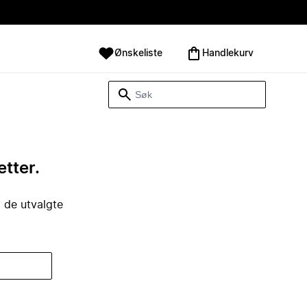
Ønskeliste
Handlekurv
etter.
i de utvalgte