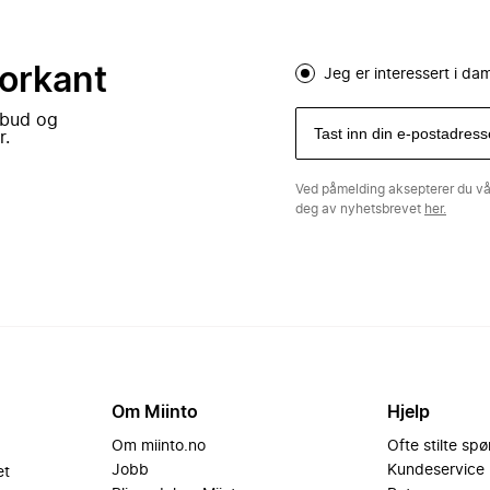
forkant
Jeg er interessert i d
lbud og
r.
Ved påmelding aksepterer du v
deg av nyhetsbrevet
her.
Om Miinto
Hjelp
Om miinto.no
Ofte stilte sp
Jobb
Kundeservice
et