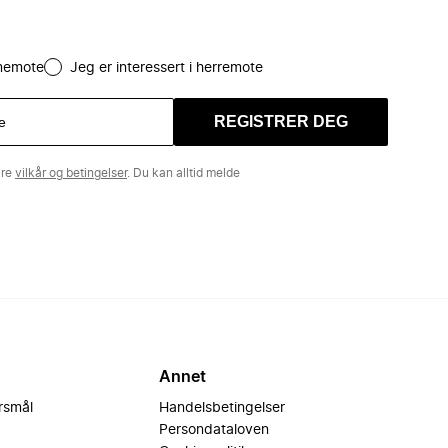
amemote
Jeg er interessert i herremote
REGISTRER DEG
åre
vilkår og betingelser
. Du kan alltid melde
Annet
ørsmål
Handelsbetingelser
Persondataloven