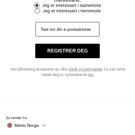
merkevarer.
Jeg er interessert i damemote
Jeg er interessert i herremote
REGISTRER DEG
Ved påmelding aksepterer du våre
vilkår og betingelser
. Du kan alltid
melde deg av nyhetsbrevet
her.
Du handler fra
Miinto Norge