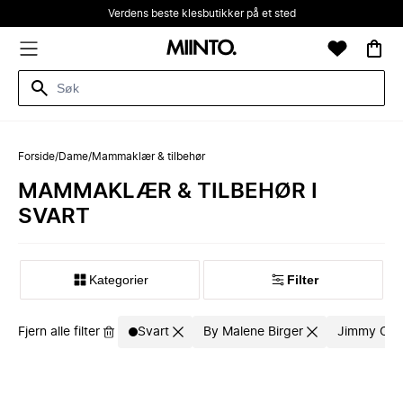
Verdens beste klesbutikker på et sted
Forside
/
Dame
/
Mammaklær & tilbehør
MAMMAKLÆR & TILBEHØR I
SVART
Kategorier
Filter
Fjern alle filter
Svart
By Malene Birger
Jimmy Cho