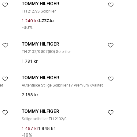
TOMMY HILFIGER
TH 2127/S Solbriller
1 240 kr
1 777 kr
-30%
TOMMY HILFIGER
TH 2132/S 807(9O) Solbriller
1 791 kr
TOMMY HILFIGER
tet
Autentiske Stilige Solbriller av Premium Kvalitet
2 188 kr
TOMMY HILFIGER
Stilige solbriller TH 2192/S
1 497 kr
1 848 kr
-19%