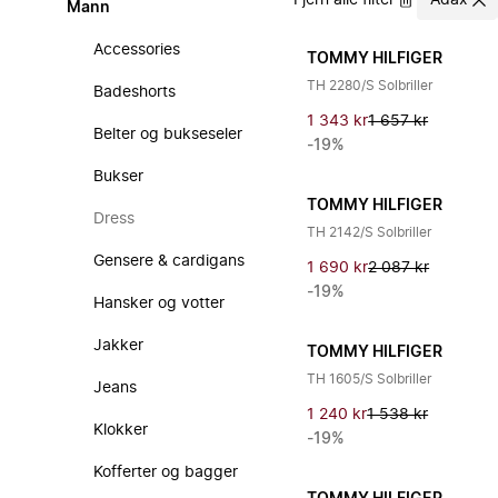
Fjern alle filter
Adax
Mann
Accessories
TOMMY HILFIGER
TH 2280/S Solbriller
Badeshorts
1 343 kr
1 657 kr
Belter og bukseseler
-19%
Bukser
TOMMY HILFIGER
Dress
TH 2142/S Solbriller
Gensere & cardigans
1 690 kr
2 087 kr
-19%
Hansker og votter
Jakker
TOMMY HILFIGER
TH 1605/S Solbriller
Jeans
1 240 kr
1 538 kr
Klokker
-19%
Kofferter og bagger