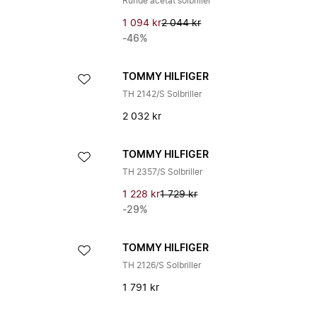
Runde acetat solbriller
1 094 kr
2 044 kr
-46%
TOMMY HILFIGER
TH 2142/S Solbriller
2 032 kr
TOMMY HILFIGER
TH 2357/S Solbriller
1 228 kr
1 729 kr
-29%
TOMMY HILFIGER
TH 2126/S Solbriller
1 791 kr