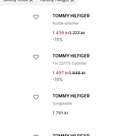
Jimmy Choo
Tommy Hilfiger
TOMMY HILFIGER
Runde solbriller
1 439 kr
1 777 kr
-19%
TOMMY HILFIGER
TH 2277/S Solbriller
1 497 kr
1 848 kr
-19%
TOMMY HILFIGER
Sunglasses
1 791 kr