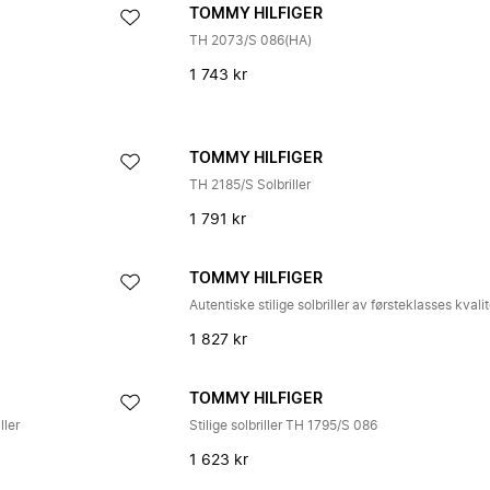
TOMMY HILFIGER
TH 2073/S 086(HA)
1 743 kr
TOMMY HILFIGER
TH 2185/S Solbriller
1 791 kr
TOMMY HILFIGER
Autentiske stilige solbriller av førsteklasses kvali
1 827 kr
TOMMY HILFIGER
ller
Stilige solbriller TH 1795/S 086
1 623 kr