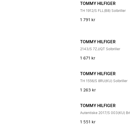
TOMMY HILFIGER
TH 1912/S FLL(B8) Solbriller
1 791 kr
TOMMY HILFIGER
2143/S 7ZJ/QT Solbriller
1 671 kr
TOMMY HILFIGER
TH 1556/S 8RU(KU) Solbriller
1 263 kr
TOMMY HILFIGER
Autentiske 2017/S 003(KU) Bri
1 551 kr