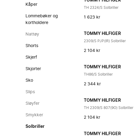
TOMMY HILFIGER
Kåper
TH 2324/S Solbriller
Lommebøker og
1 623 kr
kortholdere
TOMMY HILFIGER
Nattøy
2309/S PJP(IR) Solbriller
Shorts
2 104 kr
Skjerf
TOMMY HILFIGER
Skjorter
TH86/S Solbriller
Sko
2 344 kr
Slips
TOMMY HILFIGER
Sløyfer
TH 2309/S 807(9O) Solbriller
Smykker
2 104 kr
Solbriller
TOMMY HILFIGER