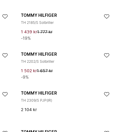
TOMMY HILFIGER
TH 2185/S Solbriller
1 439 kr
1 777 kr
-19%
TOMMY HILFIGER
TH 2202/S Solbriller
1 502 kr
1 657 kr
-9%
TOMMY HILFIGER
TH 2309/S PJP(IR)
2 104 kr