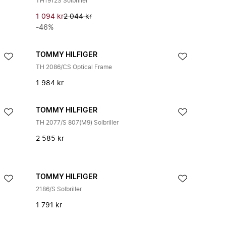
TH1912S Solbriller
1 094 kr
2 044 kr
-46%
TOMMY HILFIGER
TH 2086/CS Optical Frame
1 984 kr
TOMMY HILFIGER
TH 2077/S 807(M9) Solbriller
2 585 kr
TOMMY HILFIGER
2186/S Solbriller
1 791 kr