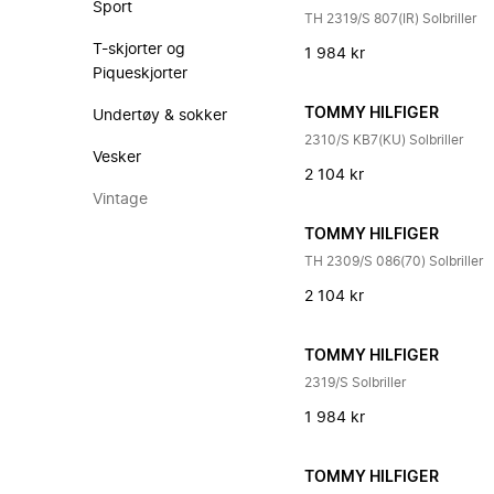
Sport
TH 2319/S 807(IR) Solbriller
T-skjorter og
1 984 kr
Piqueskjorter
TOMMY HILFIGER
Undertøy & sokker
2310/S KB7(KU) Solbriller
Vesker
2 104 kr
Vintage
TOMMY HILFIGER
TH 2309/S 086(70) Solbriller
2 104 kr
TOMMY HILFIGER
2319/S Solbriller
1 984 kr
TOMMY HILFIGER