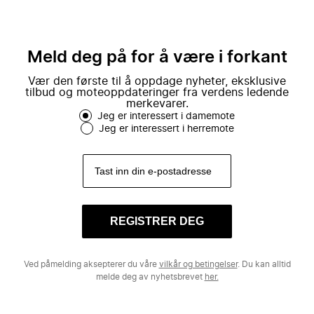
Meld deg på for å være i forkant
Vær den første til å oppdage nyheter, eksklusive
tilbud og moteoppdateringer fra verdens ledende
merkevarer.
Jeg er interessert i damemote
Jeg er interessert i herremote
REGISTRER DEG
Ved påmelding aksepterer du våre
vilkår og betingelser
. Du kan alltid
melde deg av nyhetsbrevet
her.