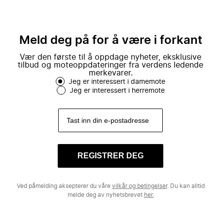
Meld deg på for å være i forkant
Vær den første til å oppdage nyheter, eksklusive
tilbud og moteoppdateringer fra verdens ledende
merkevarer.
Jeg er interessert i damemote
Jeg er interessert i herremote
REGISTRER DEG
Ved påmelding aksepterer du våre
vilkår og betingelser
. Du kan alltid
melde deg av nyhetsbrevet
her.