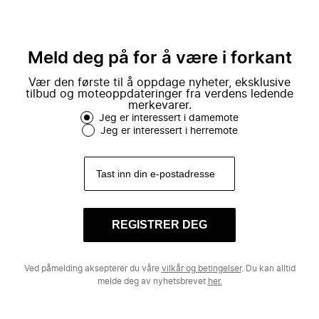
Meld deg på for å være i forkant
Vær den første til å oppdage nyheter, eksklusive
tilbud og moteoppdateringer fra verdens ledende
merkevarer.
Jeg er interessert i damemote
Jeg er interessert i herremote
REGISTRER DEG
Ved påmelding aksepterer du våre
vilkår og betingelser
. Du kan alltid
melde deg av nyhetsbrevet
her.